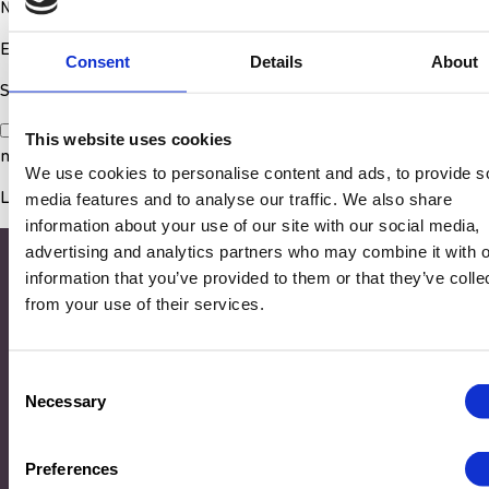
Nom
*
E-mail
*
Consent
Details
About
Site web
Enregistrer mon nom, mon e-mail et mon site dans le
This website uses cookies
navigateur pour mon prochain commentaire.
We use cookies to personalise content and ads, to provide s
media features and to analyse our traffic. We also share
information about your use of our site with our social media,
advertising and analytics partners who may combine it with o
information that you’ve provided to them or that they’ve colle
from your use of their services.
Consent
Necessary
Selection
Adresse
Preferences