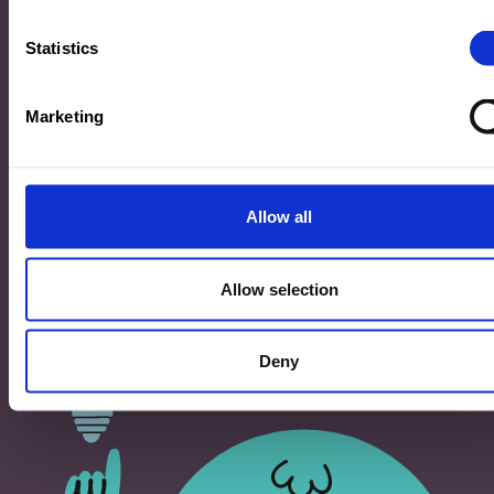
33, Rives de CLausen
L-2165 Luxembourg
Statistics
Copyright
Marketing
©2026 Ministère de l’Éducation nationale, de l’Enfance
et de la Jeunesse
Tous droits réservés -
Mentions légales
-
Conditons
générales d'utilisation
Allow all
Allow selection
Deny