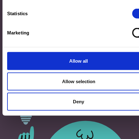
33, Rives de CLausen
L-2165 Luxembourg
Statistics
Copyright
Marketing
©2026 Ministère de l’Éducation nationale, de l’Enfance
et de la Jeunesse
Tous droits réservés -
Mentions légales
-
Conditons
générales d'utilisation
Allow all
Allow selection
Deny