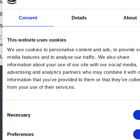
Nom
*
E-mail
*
Consent
Details
About
Site web
Enregistrer mon nom, mon e-mail et mon site dans le
This website uses cookies
navigateur pour mon prochain commentaire.
We use cookies to personalise content and ads, to provide s
media features and to analyse our traffic. We also share
information about your use of our site with our social media,
advertising and analytics partners who may combine it with o
information that you’ve provided to them or that they’ve colle
from your use of their services.
Consent
Necessary
Selection
Adresse
Preferences