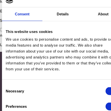
Nom
*
E-mail
*
Consent
Details
About
Site web
Enregistrer mon nom, mon e-mail et mon site dans le
This website uses cookies
navigateur pour mon prochain commentaire.
We use cookies to personalise content and ads, to provide s
media features and to analyse our traffic. We also share
information about your use of our site with our social media,
advertising and analytics partners who may combine it with o
information that you’ve provided to them or that they’ve colle
from your use of their services.
Consent
Necessary
Selection
Adresse
Preferences