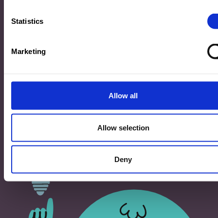
33, Rives de CLausen
L-2165 Luxembourg
Statistics
Copyright
Marketing
©2026 Ministère de l’Éducation nationale, de l’Enfance
et de la Jeunesse
Tous droits réservés -
Mentions légales
-
Conditons
générales d'utilisation
Allow all
Allow selection
Deny