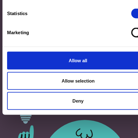
33, Rives de CLausen
L-2165 Luxembourg
Statistics
Copyright
Marketing
©2026 Ministère de l’Éducation nationale, de l’Enfance
et de la Jeunesse
Tous droits réservés -
Mentions légales
-
Conditons
générales d'utilisation
Allow all
Allow selection
Deny