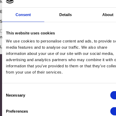
Nom
*
E-mail
*
Consent
Details
About
Site web
Enregistrer mon nom, mon e-mail et mon site dans le
This website uses cookies
navigateur pour mon prochain commentaire.
We use cookies to personalise content and ads, to provide s
media features and to analyse our traffic. We also share
information about your use of our site with our social media,
advertising and analytics partners who may combine it with o
information that you’ve provided to them or that they’ve colle
from your use of their services.
Consent
Necessary
Selection
Adresse
Preferences