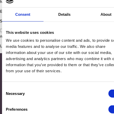
Nom
*
E-mail
*
Consent
Details
About
Site web
Enregistrer mon nom, mon e-mail et mon site dans le
This website uses cookies
navigateur pour mon prochain commentaire.
We use cookies to personalise content and ads, to provide s
media features and to analyse our traffic. We also share
information about your use of our site with our social media,
advertising and analytics partners who may combine it with o
information that you’ve provided to them or that they’ve colle
from your use of their services.
Consent
Necessary
Selection
Adresse
Preferences