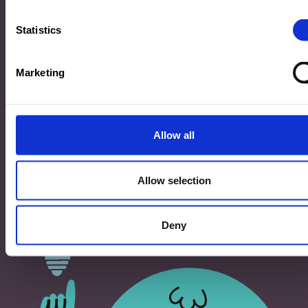
33, Rives de CLausen
L-2165 Luxembourg
Statistics
Copyright
Marketing
©2026 Ministère de l’Éducation nationale, de l’Enfance
et de la Jeunesse
Tous droits réservés -
Mentions légales
-
Conditons
générales d'utilisation
Allow all
Allow selection
Deny