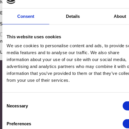
Nom
*
E-mail
*
Consent
Details
About
Site web
Enregistrer mon nom, mon e-mail et mon site dans le
This website uses cookies
navigateur pour mon prochain commentaire.
We use cookies to personalise content and ads, to provide s
media features and to analyse our traffic. We also share
information about your use of our site with our social media,
advertising and analytics partners who may combine it with o
information that you’ve provided to them or that they’ve colle
from your use of their services.
Consent
Necessary
Selection
Adresse
Preferences