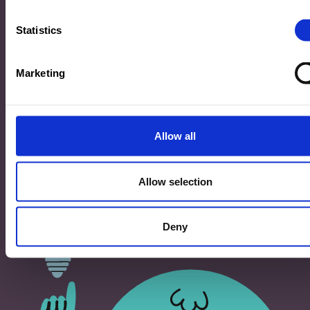
33, Rives de CLausen
L-2165 Luxembourg
Statistics
Copyright
Marketing
©2026 Ministère de l’Éducation nationale, de l’Enfance
et de la Jeunesse
Tous droits réservés -
Mentions légales
-
Conditons
générales d'utilisation
Allow all
Allow selection
Deny