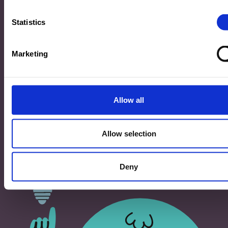
33, Rives de CLausen
L-2165 Luxembourg
Statistics
Copyright
Marketing
©2026 Ministère de l’Éducation nationale, de l’Enfance
et de la Jeunesse
Tous droits réservés -
Mentions légales
-
Conditons
générales d'utilisation
Allow all
Allow selection
Deny