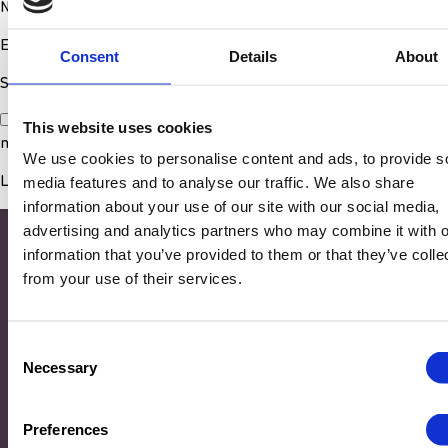
Nom
*
E-mail
*
Consent
Details
About
Site web
Enregistrer mon nom, mon e-mail et mon site dans le
This website uses cookies
navigateur pour mon prochain commentaire.
We use cookies to personalise content and ads, to provide s
media features and to analyse our traffic. We also share
information about your use of our site with our social media,
advertising and analytics partners who may combine it with o
information that you’ve provided to them or that they’ve colle
from your use of their services.
Consent
Necessary
Selection
Adresse
Preferences