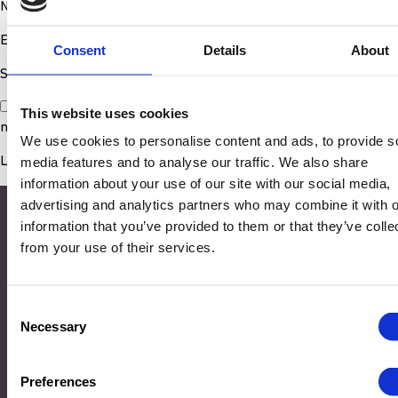
Nom
*
E-mail
*
Consent
Details
About
Site web
Enregistrer mon nom, mon e-mail et mon site dans le
This website uses cookies
navigateur pour mon prochain commentaire.
We use cookies to personalise content and ads, to provide s
media features and to analyse our traffic. We also share
information about your use of our site with our social media,
advertising and analytics partners who may combine it with o
information that you’ve provided to them or that they’ve colle
from your use of their services.
Consent
Necessary
Selection
Adresse
Preferences