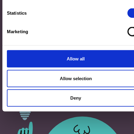
33, Rives de CLausen
L-2165 Luxembourg
Statistics
Copyright
Marketing
©2026 Ministère de l’Éducation nationale, de l’Enfance
et de la Jeunesse
Tous droits réservés -
Mentions légales
-
Conditons
générales d'utilisation
Allow all
Allow selection
Deny