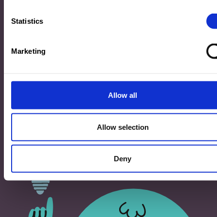
33, Rives de CLausen
L-2165 Luxembourg
Statistics
Copyright
Marketing
©2026 Ministère de l’Éducation nationale, de l’Enfance
et de la Jeunesse
Tous droits réservés -
Mentions légales
-
Conditons
générales d'utilisation
Allow all
Allow selection
Deny