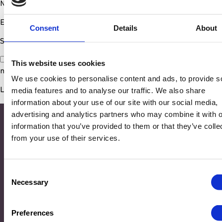
Nom
*
E-mail
*
Consent
Details
About
Site web
Enregistrer mon nom, mon e-mail et mon site dans le
This website uses cookies
navigateur pour mon prochain commentaire.
We use cookies to personalise content and ads, to provide s
media features and to analyse our traffic. We also share
information about your use of our site with our social media,
advertising and analytics partners who may combine it with o
information that you’ve provided to them or that they’ve colle
from your use of their services.
Consent
Necessary
Selection
Adresse
Preferences