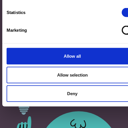
33, Rives de CLausen
L-2165 Luxembourg
Statistics
Copyright
Marketing
©2026 Ministère de l’Éducation nationale, de l’Enfance
et de la Jeunesse
Tous droits réservés -
Mentions légales
-
Conditons
générales d'utilisation
Allow all
Allow selection
Deny