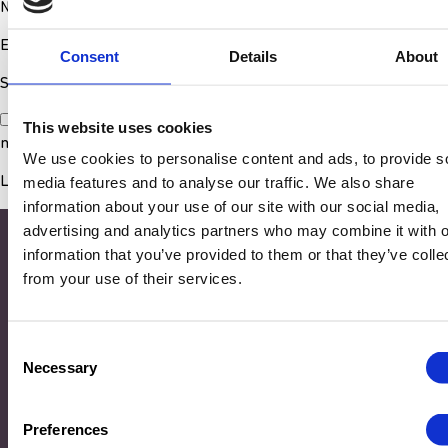
Nom
*
E-mail
*
Consent
Details
About
Site web
Enregistrer mon nom, mon e-mail et mon site dans le
This website uses cookies
navigateur pour mon prochain commentaire.
We use cookies to personalise content and ads, to provide s
media features and to analyse our traffic. We also share
information about your use of our site with our social media,
advertising and analytics partners who may combine it with o
information that you’ve provided to them or that they’ve colle
from your use of their services.
Consent
Necessary
Selection
Adresse
Preferences