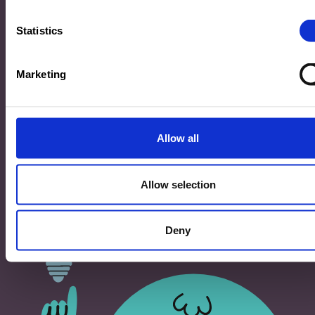
33, Rives de CLausen
L-2165 Luxembourg
Statistics
Copyright
Marketing
©2026 Ministère de l’Éducation nationale, de l’Enfance
et de la Jeunesse
Tous droits réservés -
Mentions légales
-
Conditons
générales d'utilisation
Allow all
Allow selection
Deny