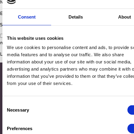
Nom
*
E-mail
*
Consent
Details
About
Site web
Enregistrer mon nom, mon e-mail et mon site dans le
This website uses cookies
navigateur pour mon prochain commentaire.
We use cookies to personalise content and ads, to provide s
media features and to analyse our traffic. We also share
information about your use of our site with our social media,
advertising and analytics partners who may combine it with o
information that you’ve provided to them or that they’ve colle
from your use of their services.
Consent
Necessary
Selection
Adresse
Preferences