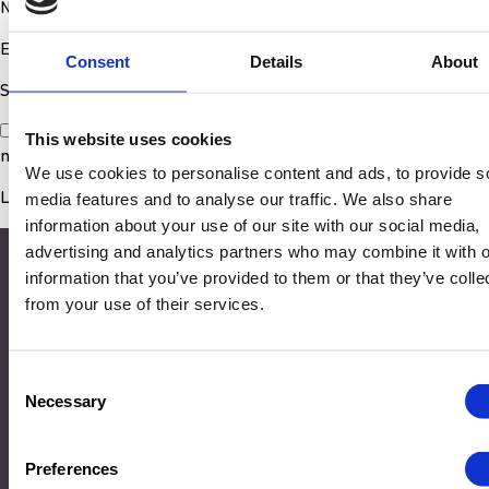
Nom
*
E-mail
*
Consent
Details
About
Site web
Enregistrer mon nom, mon e-mail et mon site dans le
This website uses cookies
navigateur pour mon prochain commentaire.
We use cookies to personalise content and ads, to provide s
media features and to analyse our traffic. We also share
information about your use of our site with our social media,
advertising and analytics partners who may combine it with o
information that you’ve provided to them or that they’ve colle
from your use of their services.
Consent
Necessary
Selection
Adresse
Preferences