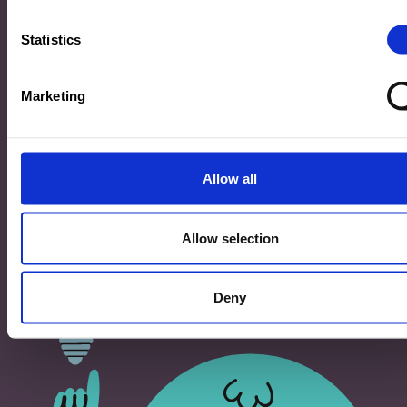
33, Rives de CLausen
L-2165 Luxembourg
Statistics
Copyright
Marketing
©2026 Ministère de l’Éducation nationale, de l’Enfance
et de la Jeunesse
Tous droits réservés -
Mentions légales
-
Conditons
générales d'utilisation
Allow all
Allow selection
Deny