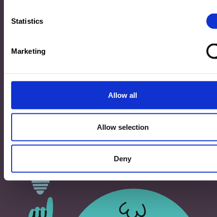
33, Rives de CLausen
L-2165 Luxembourg
Statistics
Copyright
Marketing
©2026 Ministère de l’Éducation nationale, de l’Enfance
et de la Jeunesse
Tous droits réservés -
Mentions légales
-
Conditons
générales d'utilisation
Allow all
Allow selection
Deny