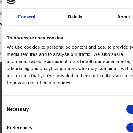
Nom
*
E-mail
*
Consent
Details
About
Site web
Enregistrer mon nom, mon e-mail et mon site dans le
This website uses cookies
navigateur pour mon prochain commentaire.
We use cookies to personalise content and ads, to provide s
media features and to analyse our traffic. We also share
information about your use of our site with our social media,
advertising and analytics partners who may combine it with o
information that you’ve provided to them or that they’ve colle
from your use of their services.
Consent
Necessary
Selection
Adresse
Preferences