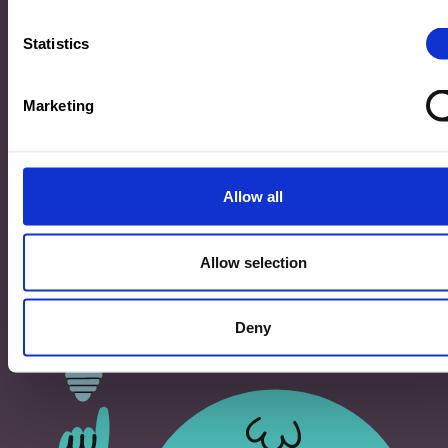
33, Rives de CLausen
L-2165 Luxembourg
Statistics
Copyright
Marketing
©2026 Ministère de l’Éducation nationale, de l’Enfance
et de la Jeunesse
Tous droits réservés -
Mentions légales
-
Conditons
générales d'utilisation
Allow all
Allow selection
Deny