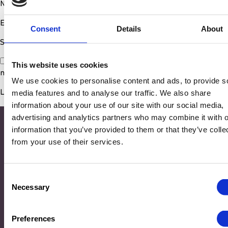
Nom
*
E-mail
*
Consent
Details
About
Site web
Enregistrer mon nom, mon e-mail et mon site dans le
This website uses cookies
navigateur pour mon prochain commentaire.
We use cookies to personalise content and ads, to provide s
media features and to analyse our traffic. We also share
information about your use of our site with our social media,
advertising and analytics partners who may combine it with o
information that you’ve provided to them or that they’ve colle
from your use of their services.
Consent
Necessary
Selection
Adresse
Preferences