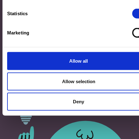
33, Rives de CLausen
L-2165 Luxembourg
Statistics
Copyright
Marketing
©2026 Ministère de l’Éducation nationale, de l’Enfance
et de la Jeunesse
Tous droits réservés -
Mentions légales
-
Conditons
générales d'utilisation
Allow all
Allow selection
Deny