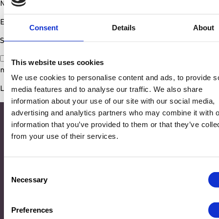
Nom
*
E-mail
*
Consent
Details
About
Site web
Enregistrer mon nom, mon e-mail et mon site dans le
This website uses cookies
navigateur pour mon prochain commentaire.
We use cookies to personalise content and ads, to provide s
media features and to analyse our traffic. We also share
information about your use of our site with our social media,
advertising and analytics partners who may combine it with o
information that you’ve provided to them or that they’ve colle
from your use of their services.
Consent
Necessary
Selection
Adresse
Preferences