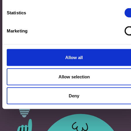
33, Rives de CLausen
L-2165 Luxembourg
Statistics
Copyright
Marketing
©2026 Ministère de l’Éducation nationale, de l’Enfance
et de la Jeunesse
Tous droits réservés -
Mentions légales
-
Conditons
générales d'utilisation
Allow all
Allow selection
Deny