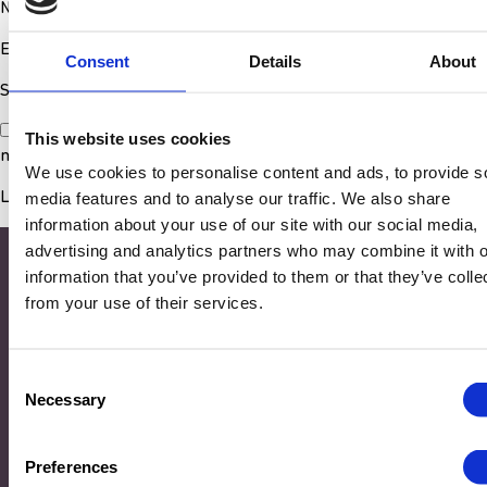
Nom
*
E-mail
*
Consent
Details
About
Site web
Enregistrer mon nom, mon e-mail et mon site dans le
This website uses cookies
navigateur pour mon prochain commentaire.
We use cookies to personalise content and ads, to provide s
media features and to analyse our traffic. We also share
information about your use of our site with our social media,
advertising and analytics partners who may combine it with o
information that you’ve provided to them or that they’ve colle
from your use of their services.
Consent
Necessary
Selection
Adresse
Preferences