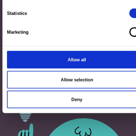
33, Rives de CLausen
L-2165 Luxembourg
Statistics
Copyright
Marketing
©2026 Ministère de l’Éducation nationale, de l’Enfance
et de la Jeunesse
Tous droits réservés -
Mentions légales
-
Conditons
générales d'utilisation
Allow all
Allow selection
Deny