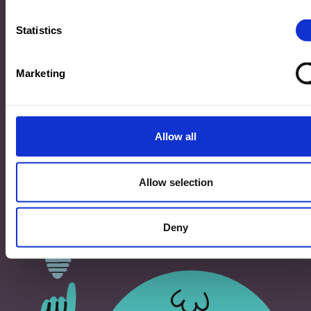
33, Rives de CLausen
L-2165 Luxembourg
Statistics
Copyright
Marketing
©2026 Ministère de l’Éducation nationale, de l’Enfance
et de la Jeunesse
Tous droits réservés -
Mentions légales
-
Conditons
générales d'utilisation
Allow all
Allow selection
Deny