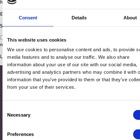
Nom
*
E-mail
*
Consent
Details
About
Site web
Enregistrer mon nom, mon e-mail et mon site dans le
This website uses cookies
navigateur pour mon prochain commentaire.
We use cookies to personalise content and ads, to provide s
media features and to analyse our traffic. We also share
information about your use of our site with our social media,
advertising and analytics partners who may combine it with o
information that you’ve provided to them or that they’ve colle
from your use of their services.
Consent
Necessary
Selection
Adresse
Preferences