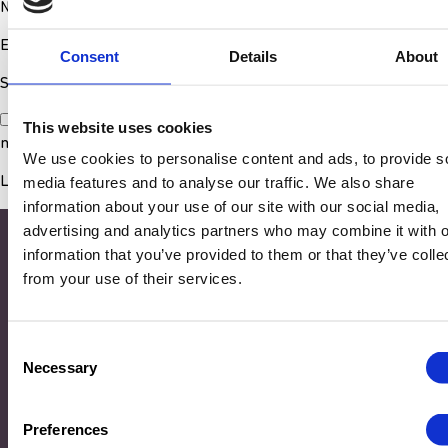
Nom
*
E-mail
*
Consent
Details
About
Site web
Enregistrer mon nom, mon e-mail et mon site dans le
This website uses cookies
navigateur pour mon prochain commentaire.
We use cookies to personalise content and ads, to provide s
media features and to analyse our traffic. We also share
information about your use of our site with our social media,
advertising and analytics partners who may combine it with o
information that you’ve provided to them or that they’ve colle
from your use of their services.
Consent
Necessary
Selection
Adresse
Preferences