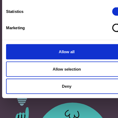
33, Rives de CLausen
L-2165 Luxembourg
Statistics
Copyright
Marketing
©2026 Ministère de l’Éducation nationale, de l’Enfance
et de la Jeunesse
Tous droits réservés -
Mentions légales
-
Conditons
générales d'utilisation
Allow all
Allow selection
Deny