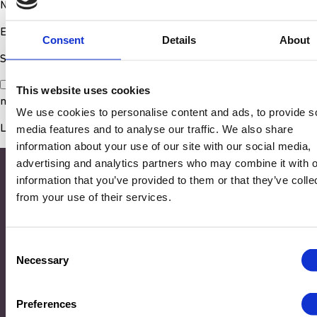
Nom
*
E-mail
*
Consent
Details
About
Site web
Enregistrer mon nom, mon e-mail et mon site dans le
This website uses cookies
navigateur pour mon prochain commentaire.
We use cookies to personalise content and ads, to provide s
media features and to analyse our traffic. We also share
information about your use of our site with our social media,
advertising and analytics partners who may combine it with o
information that you’ve provided to them or that they’ve colle
from your use of their services.
Consent
Necessary
Selection
Adresse
Preferences