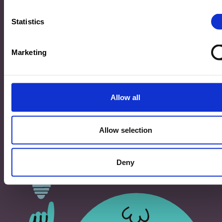
33, Rives de CLausen
L-2165 Luxembourg
Statistics
Copyright
Marketing
©2026 Ministère de l’Éducation nationale, de l’Enfance
et de la Jeunesse
Tous droits réservés -
Mentions légales
-
Conditons
générales d'utilisation
Allow all
Allow selection
Deny