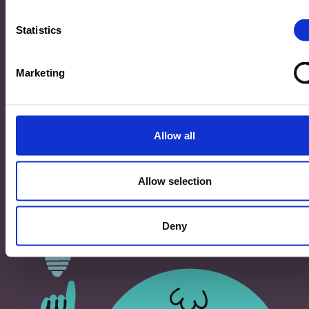
33, Rives de CLausen
L-2165 Luxembourg
Statistics
Copyright
Marketing
©2026 Ministère de l’Éducation nationale, de l’Enfance
et de la Jeunesse
Tous droits réservés -
Mentions légales
-
Conditons
générales d'utilisation
Allow all
Allow selection
Deny