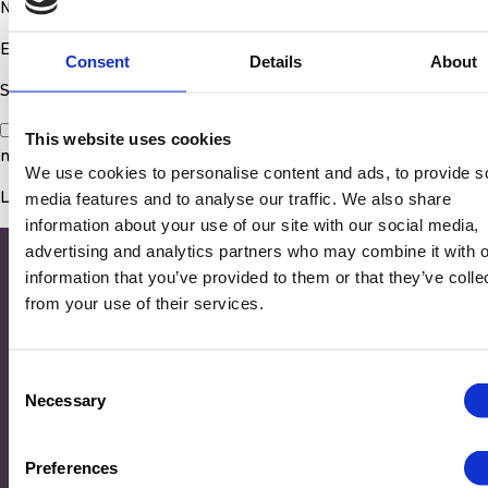
Nom
*
E-mail
*
Consent
Details
About
Site web
Enregistrer mon nom, mon e-mail et mon site dans le
This website uses cookies
navigateur pour mon prochain commentaire.
We use cookies to personalise content and ads, to provide s
media features and to analyse our traffic. We also share
information about your use of our site with our social media,
advertising and analytics partners who may combine it with o
information that you’ve provided to them or that they’ve colle
from your use of their services.
Consent
Necessary
Selection
Adresse
Preferences