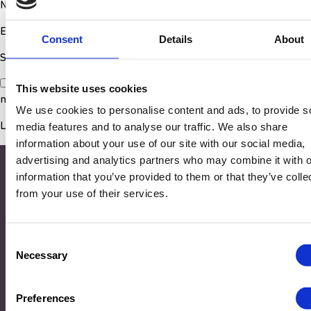
Nom
*
E-mail
*
Consent
Details
About
Site web
Enregistrer mon nom, mon e-mail et mon site dans le
This website uses cookies
navigateur pour mon prochain commentaire.
We use cookies to personalise content and ads, to provide s
media features and to analyse our traffic. We also share
information about your use of our site with our social media,
advertising and analytics partners who may combine it with o
information that you’ve provided to them or that they’ve colle
from your use of their services.
Consent
Necessary
Selection
Adresse
Preferences