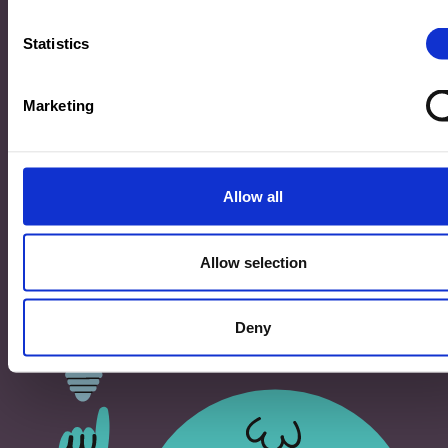
33, Rives de CLausen
L-2165 Luxembourg
Statistics
Copyright
Marketing
©2026 Ministère de l’Éducation nationale, de l’Enfance
et de la Jeunesse
Tous droits réservés -
Mentions légales
-
Conditons
générales d'utilisation
Allow all
Allow selection
Deny