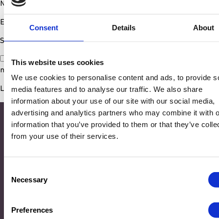
Nom
*
E-mail
*
Consent
Details
About
Site web
Enregistrer mon nom, mon e-mail et mon site dans le
This website uses cookies
navigateur pour mon prochain commentaire.
We use cookies to personalise content and ads, to provide s
media features and to analyse our traffic. We also share
information about your use of our site with our social media,
advertising and analytics partners who may combine it with o
information that you’ve provided to them or that they’ve colle
from your use of their services.
Consent
Necessary
Selection
Adresse
Preferences