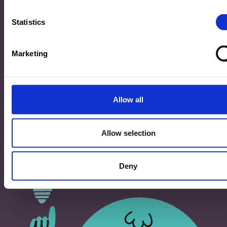
33, Rives de CLausen
L-2165 Luxembourg
Statistics
Copyright
Marketing
©2026 Ministère de l’Éducation nationale, de l’Enfance
et de la Jeunesse
Tous droits réservés -
Mentions légales
-
Conditons
générales d'utilisation
Allow all
Allow selection
Deny