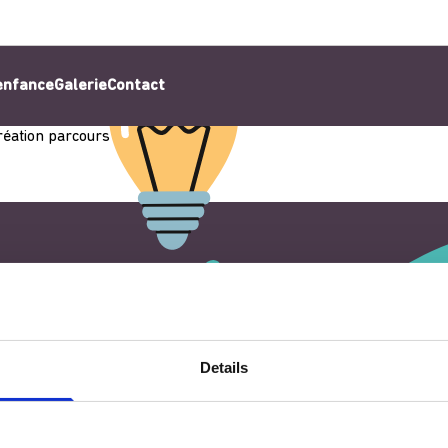
’enfance
Galerie
Contact
réation parcours pieds nus
Details