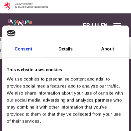
Aller au contenu
FR
LU
EN
Lecture d’un livre dans une langue de la famille
Consent
Details
About
Les commentaires sont fermés.
This website uses cookies
We use cookies to personalise content and ads, to
provide social media features and to analyse our traffic.
We also share information about your use of our site with
our social media, advertising and analytics partners who
may combine it with other information that you’ve
provided to them or that they’ve collected from your use
of their services.
Adresse
33, Rives de CLausen